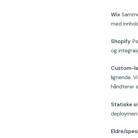
Wix
Samme s
med innhold
Shopify
Per
og integras
Custom-lø
lignende. Vi
håndterer se
Statiske s
deployment,
Eldre/spes