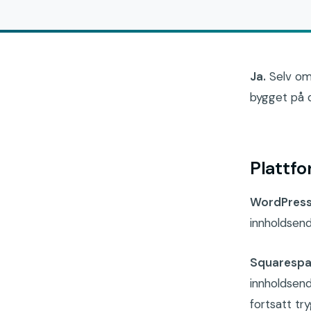
Ja.
Selv om
bygget på d
Plattfo
WordPres
innholdsend
Squaresp
innholdsend
fortsatt tr