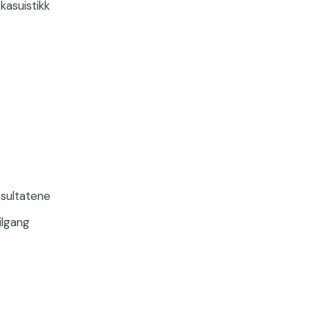
kasuistikk
esultatene
ilgang