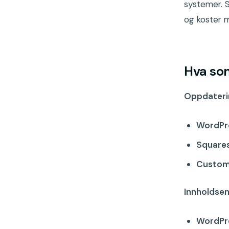
systemer. S
og koster m
Hva so
Oppdateri
WordPr
Square
Custom
Innholdsen
WordPr