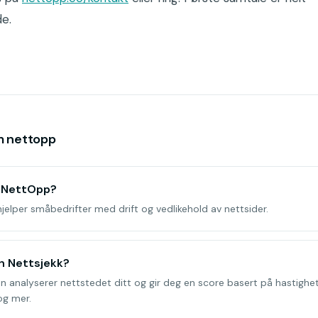
de.
m nettopp
r NettOpp?
elper småbedrifter med drift og vedlikehold av nettsider.
n Nettsjekk?
n analyserer nettstedet ditt og gir deg en score basert på hastighe
og mer.