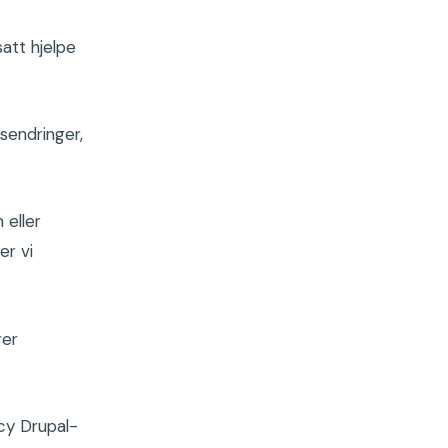
att hjelpe
dsendringer,
 eller
er vi
rer
cy Drupal-