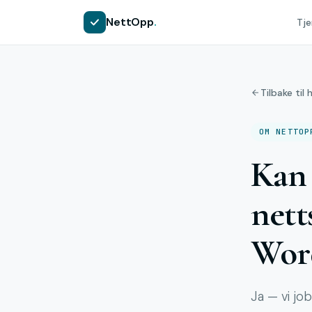
NettOpp
.
Tje
Tilbake til 
OM NETTOP
Kan 
nett
Wor
Ja — vi jo