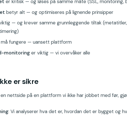
et
er kritisk — og løses på samme måte (SSL, monitoring, 
et
betyr alt — og optimiseres på lignende prinsipper
viktig — og krever samme grunnleggende tiltak (metatitler, 
timering)
må fungere — uansett plattform
d-monitoring
er viktig — vi overvåker alle
ikke er sikre
en nettside på en plattform vi ikke har jobbet med før, gjør v
ning
: Vi analyserer hva det er, hvordan det er bygget og 