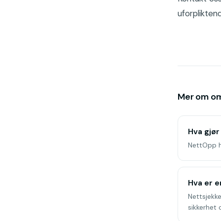
uforplikten
Mer om o
Hva gjø
NettOpp hj
Hva er e
Nettsjekke
sikkerhet 