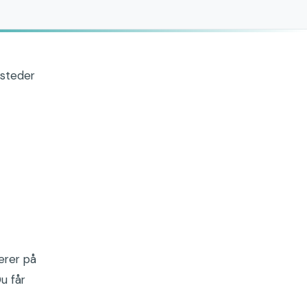
tsteder
erer på
u får