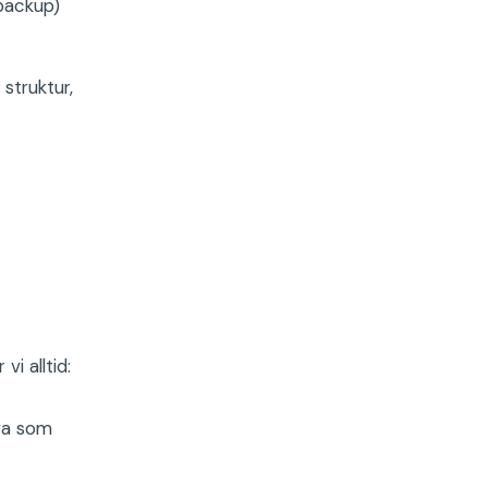
backup)
struktur,
i alltid:
hva som