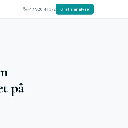
+47 928 41 972
Gratis analyse
om
et på