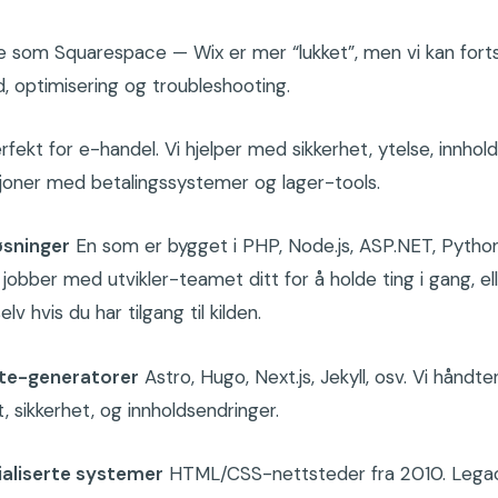
om Squarespace — Wix er mer “lukket”, men vi kan forts
, optimisering og troubleshooting.
fekt for e-handel. Vi hjelper med sikkerhet, ytelse, innhol
joner med betalingssystemer og lager-tools.
sninger
En som er bygget i PHP, Node.js, ASP.NET, Python
 jobber med utvikler-teamet ditt for å holde ting i gang, ell
lv hvis du har tilgang til kilden.
ite-generatorer
Astro, Hugo, Next.js, Jekyll, osv. Vi håndte
 sikkerhet, og innholdsendringer.
ialiserte systemer
HTML/CSS-nettsteder fra 2010. Lega