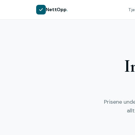
NettOpp
.
Tje
I
Prisene unde
all