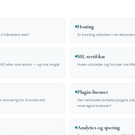
Hosting
l vi håndtere det?
Er hosting inkludert i en eksister
SSL-sertifikat
5 eller noe annet — og hva inngår
Hvem utsteder og fornyer sertifi
Plugin-lisenser
 ansvarlig for å holde det
Har nettsiden betalte plugins (sk
med egne lisenser?
Analytics og sporing