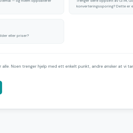
tistemal — og hvem oppdaterer
Trenger dere oppsett av GTM, Goo
konverteringssporing? Dette er en
lder eller priser?
for alle. Noen trenger hjelp med ett enkelt punkt, andre ønsker at vi 