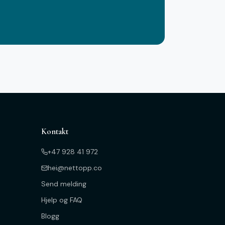
Kontakt
+47 928 41 972
hei@nettopp.co
Send melding
Hjelp og FAQ
Blogg