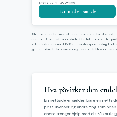
Ekstra tid: kr 1 200/time
Start med en samtale
Alle priser er eks. mva. Inkludert arbeidstid kan ikke ak
deretter. Arbeid utover inkludert tid faktureres etter p
viderefaktureres med 15 % administrasjonspåslag. Endel
gjennom dine behov, ønsker og hva som faktisk inngår i l
Hva påvirker den endel
En nettside er sjelden bare en nettsid
post, lisenser og andre ting som noen
andre trenger hjelp med alt. Vi kartlegge