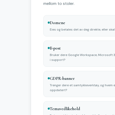
mellom to stoler.
Domene
Eies og betales det av deg direkte, eller ska
E-post
Bruker dere Google Workspace, Microsoft 36
i support?
GDPR-banner
Trenger dere et samtykkeverktøy, og hvem er
oppdatert?
Temavedlikehold