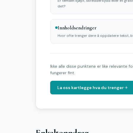
Er temaet kjøpt, skreddersydd eller et gra
det?
Innholdsendringer
Hvor ofte trenger dere å oppdatere tekst, bi
Ikke alle disse punktene er like relevante 
fungerer fint.
La oss kartlegge hva du trenger
Enkeltoppdrag