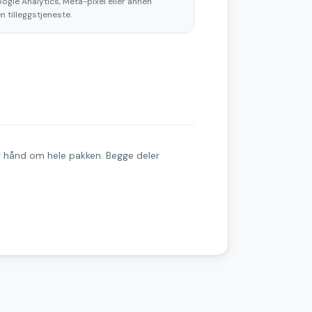
gle Analytics, Meta-pixel eller annen
 tilleggstjeneste.
tar hånd om hele pakken. Begge deler