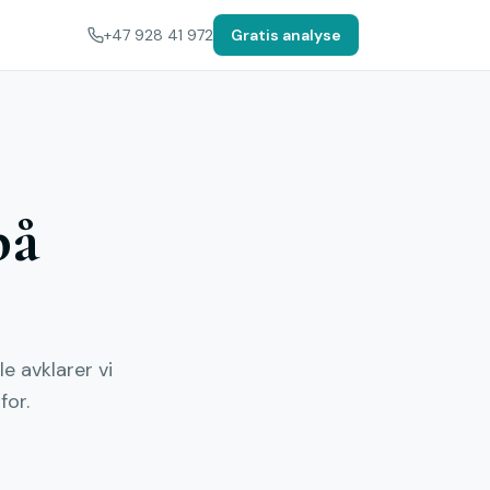
+47 928 41 972
Gratis analyse
på
e avklarer vi
for.