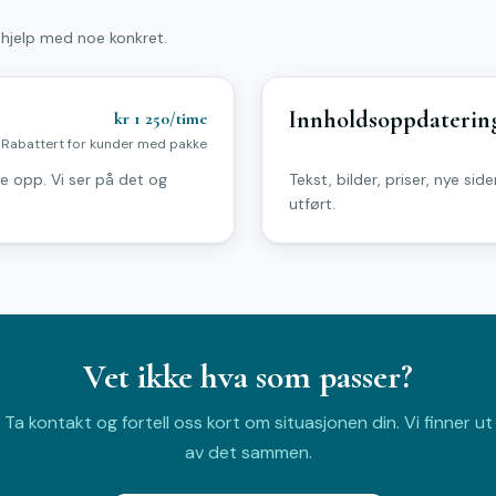
 hjelp med noe konkret.
Innholdsoppdaterin
kr 1 250/time
Rabattert for kunder med pakke
de opp. Vi ser på det og
Tekst, bilder, priser, nye sid
utført.
Vet ikke hva som passer?
Ta kontakt og fortell oss kort om situasjonen din. Vi finner ut
av det sammen.