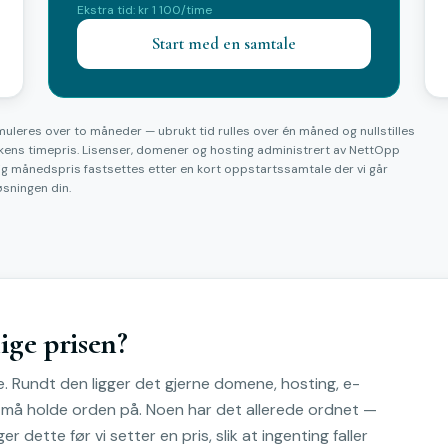
Ekstra tid: kr 1 100/time
Start med en samtale
kumuleres over to måneder — ubrukt tid rulles over én måned og nullstilles
akkens timepris. Lisenser, domener og hosting administrert av NettOpp
ig månedspris fastsettes etter en kort oppstartssamtale der vi går
øsningen din.
ige prisen?
e. Rundt den ligger det gjerne domene, hosting, e-
 må holde orden på. Noen har det allerede ordnet —
r dette før vi setter en pris, slik at ingenting faller