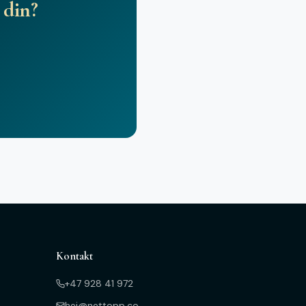
 din?
Kontakt
+47 928 41 972
hei@nettopp.co