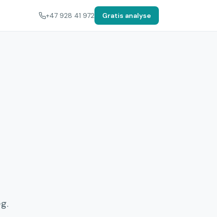
+47 928 41 972
Gratis analyse
eg.