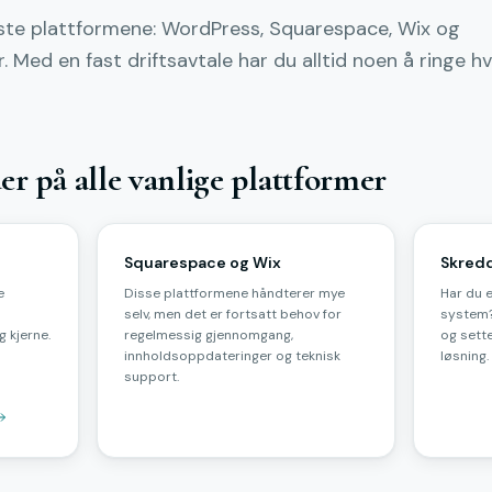
gste plattformene: WordPress, Squarespace, Wix og
 Med en fast driftsavtale har du alltid noen å ringe hv
der på alle vanlige plattformer
Squarespace og Wix
Skredd
e
Disse plattformene håndterer mye
Har du 
selv, men det er fortsatt behov for
system?
g kjerne.
regelmessig gjennomgang,
og sette
innholdsoppdateringer og teknisk
løsning.
support.