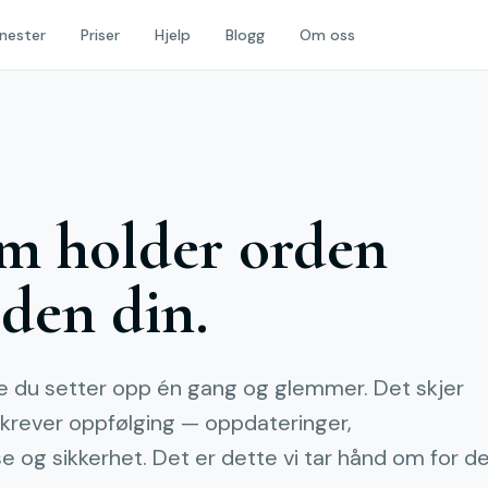
nester
Priser
Hjelp
Blogg
Om oss
m holder orden
iden din.
oe du setter opp én gang og glemmer. Det skjer
krever oppfølging — oppdateringer,
se og sikkerhet. Det er dette vi tar hånd om for d