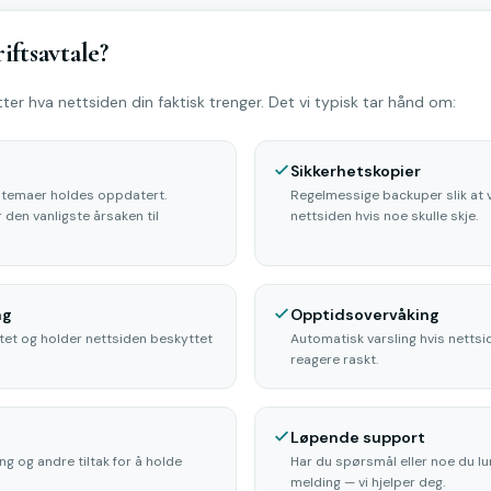
iftsavtale?
etter hva nettsiden din faktisk trenger. Det vi typisk tar hånd om:
Sikkerhetskopier
 temaer holdes oppdatert.
Regelmessige backuper slik at v
den vanligste årsaken til
nettsiden hvis noe skulle skje.
ng
Opptidsovervåking
vitet og holder nettsiden beskyttet
Automatisk varsling hvis nettside
reagere raskt.
Løpende support
ng og andre tiltak for å holde
Har du spørsmål eller noe du l
melding — vi hjelper deg.