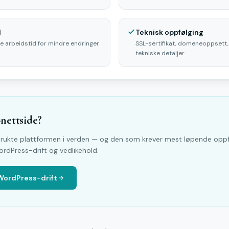
d
Teknisk oppfølging
oe arbeidstid for mindre endringer
SSL-sertifikat, domeneoppsett
tekniske detaljer.
nettside?
ukte plattformen i verden — og den som krever mest løpende oppfø
dPress-drift og vedlikehold.
 WordPress-drift