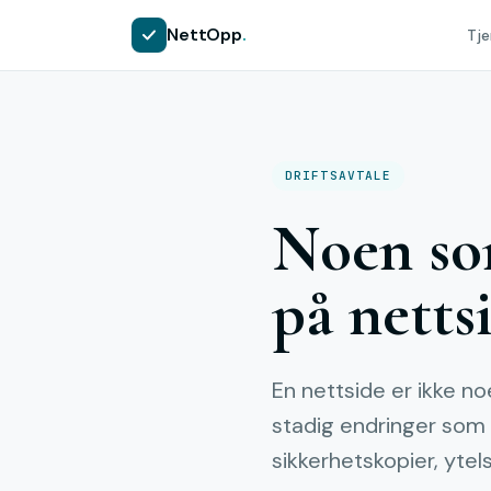
NettOpp
.
Tje
DRIFTSAVTALE
Noen so
på netts
En nettside er ikke n
stadig endringer som 
sikkerhetskopier, ytel