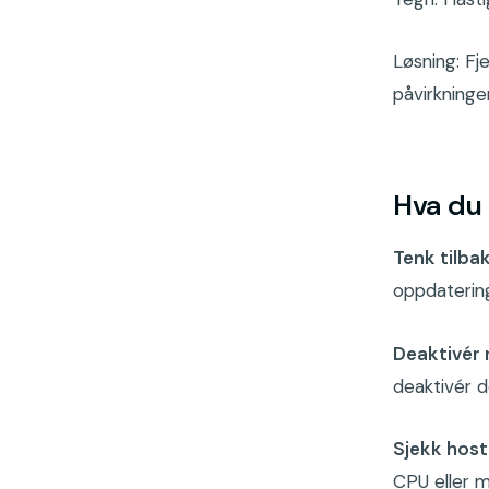
Løsning: Fj
påvirkninge
Hva du 
Tenk tilbak
oppdatering
Deaktivér 
deaktivér d
Sjekk host
CPU eller m