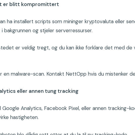
 er blitt kompromittert
an ha installert scripts som mining­er kryptovaluta eller se
r i bakgrunnen og stjeler serverressurser.
tedet er veldig tregt, og du kan ikke forklare det med de 
ør en malware-scan. Kontakt NettOpp hvis du mistenker de
lytics eller annen tung tracking
til Google Analytics, Facebook Pixel, eller annen tracking-ko
irke hastigheten.
heten ble dårlig rett etter at du la til ny tracking-kode.