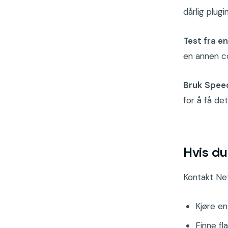
dårlig plugin
Test fra e
en annen c
Bruk Spee
for å få de
Hvis du
Kontakt Net
Kjøre en
Finne fl