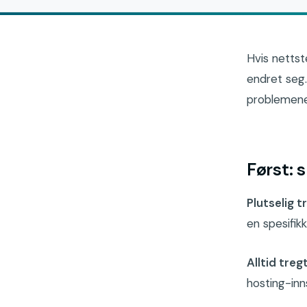
Hvis nettste
endret seg.
problemene,
Først: 
Plutselig t
en spesifikk
Alltid tregt
hosting-inns