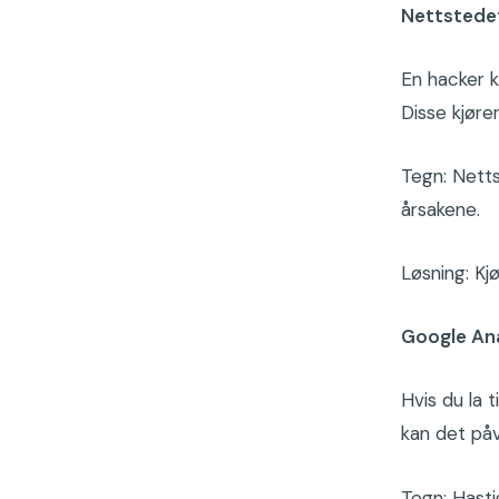
Nettstedet
En hacker k
Disse kjøre
Tegn: Netts
årsakene.
Løsning: Kj
Google Ana
Hvis du la 
kan det påv
Tegn: Hastig