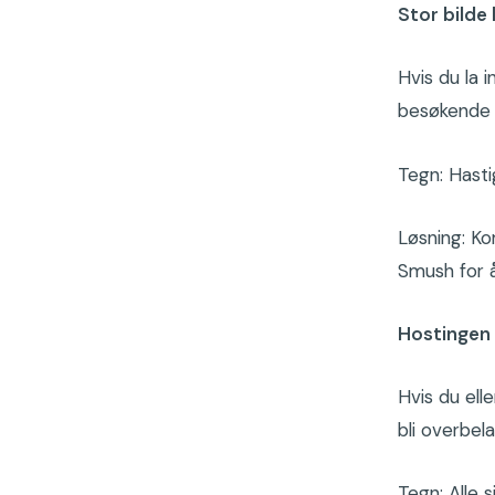
Stor bilde
Hvis du la i
besøkende l
Tegn: Hastig
Løsning: Ko
Smush for 
Hostingen 
Hvis du ell
bli overbel
Tegn: Alle s