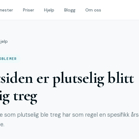
nester
Priser
Hjelp
Blogg
Om oss
hjelp
OBLEMER
siden er plutselig blitt
ig treg
e som plutselig ble treg har som regel en spesifikk års
e.