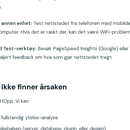
.
n annen enhet:
Test nettstedet fra telefonen med mobildat
omputer. Hvis det er raskt der, kan det være WiFi-proble
d Test-verktøy:
Besøk PageSpeed Insights (Google) eller
taljert feedback om hva som gjør nettstedet tregt.
 ikke finner årsaken
tOpp. Vi kan:
 fullstendig ytelse-analyse
askehalsen (server, database, plugin, eller design)