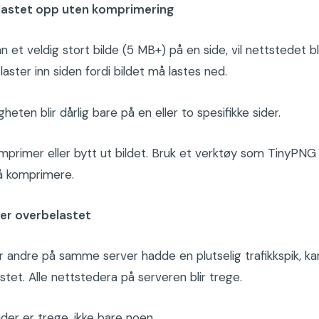
 lastet opp uten komprimering
nn et veldig stort bilde (5 MB+) på en side, vil nettstedet bl
aster inn siden fordi bildet må lastes ned.
heten blir dårlig bare på en eller to spesifikke sider.
mprimer eller bytt ut bildet. Bruk et verktøy som TinyPNG
å komprimere.
er overbelastet
er andre på samme server hadde en plutselig trafikk­spik, k
astet. Alle nettstedera på serveren blir trege.
ider er trege, ikke bare noen.