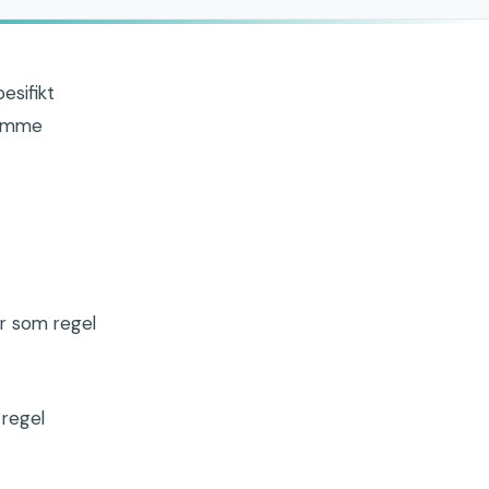
esifikt
samme
er som regel
 regel