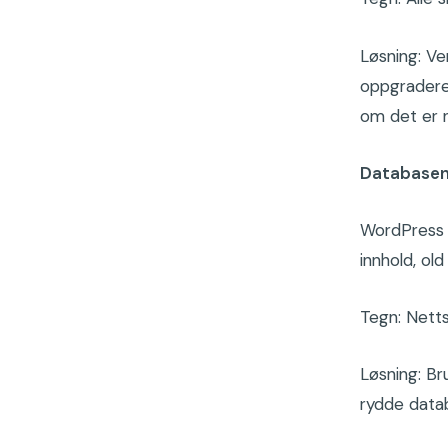
Løsning: Ve
oppgradere
om det er 
Databasen 
WordPress 
innhold, ol
Tegn: Netts
Løsning: B
rydde data