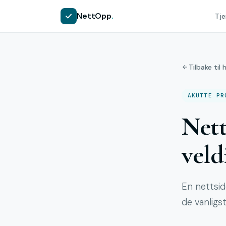
NettOpp
.
Tje
Tilbake til 
AKUTTE PR
Nett
veld
En nettsid
de vanligst