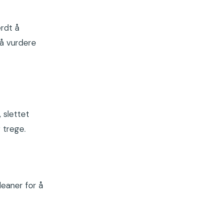
erdt å
å vurdere
 slettet
 trege.
eaner for å