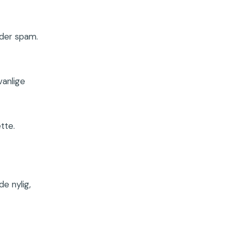
nder spam.
vanlige
tte.
de nylig,