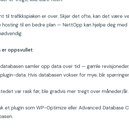
nt til trafikkspiaken er over. Skjer det ofte, kan det være v
 hosting til en bedre plan — NettOpp kan hjelpe deg med 
nødvendig.
er oppsvullet
databasen samler opp data over tid — gamle revisjoneder,
d plugin-data. Hvis databasen vokser for mye, blir spørringer
tedet var rask før, ble gradvis mer tregt over måneder/år.
ruk et plugin som WP-Optimize eller Advanced Database Cl
basen.