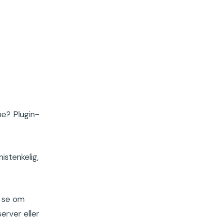
ne? Plugin-
istenkelig,
g se om
erver eller